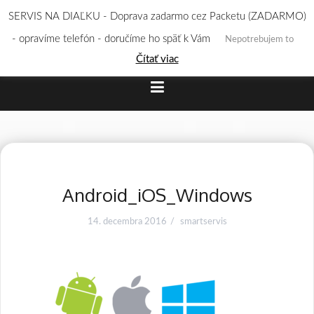
Skip
SERVIS NA DIAĽKU - Doprava zadarmo cez Packetu (ZADARMO)
to
- opravíme telefón - doručíme ho späť k Vám
Nepotrebujem to
content
Čítať viac
Android_iOS_Windows
14. decembra 2016
smartservis