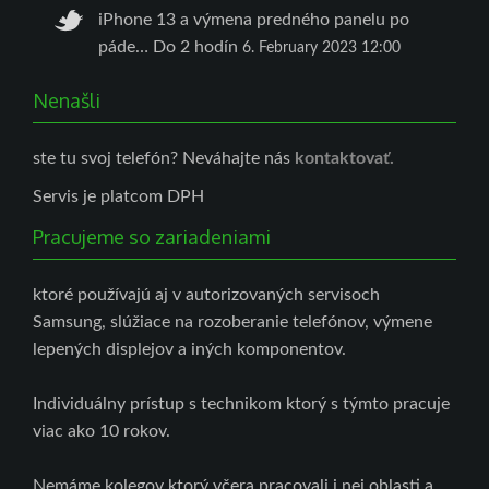
iPhone 13 a výmena predného panelu po
páde… Do 2 hodín
6. February 2023 12:00
Originál Service Pack displej pre Doogee s97
Nenašli
Pro
https://t.co/uY0FLHjeBL
8. December 2022
07:54
ste tu svoj telefón? Neváhajte nás
kontaktovať.
Aj Samsung Galaxy S20 si zaslúži novu
Servis je platcom DPH
originálnu batériu, Nová je rok 2022 Stará bola
Pracujeme so zariadeniami
2020
https://t.co/PosG5Kl0EH
5. October 2022
11:20
ktoré používajú aj v autorizovaných servisoch
Telefon nemá rád vodu
čo dokáže more za
Samsung, slúžiace na rozoberanie telefónov, výmene
minútu?
https://t.co/NAssc855AS
18. August
lepených displejov a iných komponentov.
2022 15:17
Individuálny prístup s technikom ktorý s týmto pracuje
Telefon nemá rád vodu
čo dokáže more za
viac ako 10 rokov.
minútu?
https://t.co/o7Xbo1OrLB
18. August
2022 15:14
Nemáme kolegov ktorý včera pracovali i nej oblasti a