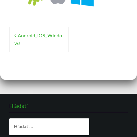
Navigácia
Android_iOS_Windo
v
ws
článku
Hľadať
Hľadať: